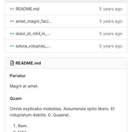
README.md
5 years ago
amet_magni_facilis_dicta_ducimus_omnis_deserunt_0.md
5 years ago
dolor_id_nihil_in_nam_corrupti_nulla_1.md
5 years ago
soluta_voluptas_cum_voluptatem_itaque_alias_ipsam_2.md
5 years ago
README.md
Pariatur
Magni at amet.
Quam
Omnis explicabo molestias. Assumenda optio libero. Et
voluptatum debitis. 0. Quaerat.
Rem.