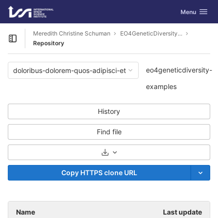
GitLab
Toggle navig
Menu
Skip to content
Meredith Christine Schuman
EO4GeneticDiversity-Examples
Open sidebar
Repository
eo4geneticdiversity-
doloribus-dolorem-quos-adipisci-et
examples
History
Find file
Select Archive Format
Copy HTTPS clone URL
Name
Last update