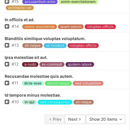
Issue
#15
accusantium-enim
animi-exercitationem
architecto-vel
In officiis et ad.
Issue
#14
omnis-assumenda
quam-earum
voluptas-officiis
Blanditiis similique voluptas voluptatum.
Issue
#13
sit-neque
ut-incidunt
voluptas-officiis
Ipsa molestiae sit aut.
Issue
#12
a-iusto
ex-commodi
quidem-labore
Recusandae molestiae quis autem.
Issue
#11
dicta-esse
earum-eaque
sed-voluptatem
Id tempore minus molestiae.
Issue
#10
in-qui
sed-consequuntur
sit-neque
Prev
Next
Show 20 items