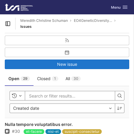
GitLab
Toggle navig
Menu
Skip to content
Meredith Christine Schuman
EO4GeneticDiversity-Examples
Open sidebar
Issues
New issue
Open
Closed
All
29
1
30
Toggle history
Created date
Nulla tempore voluptatibus error.
Issue
#30
et-facere
nisi-et
suscipit-consectetur